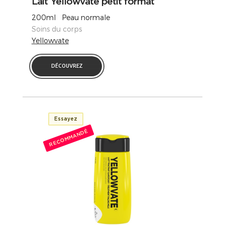
Lait Yellowvate petit format
200ml Peau normale
Soins du corps
Yellowvate
DÉCOUVREZ
Essayez
RECOMMANDÉ