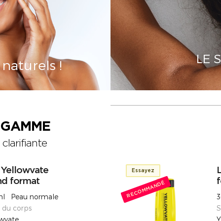
LE 
naturels !
A GAMME
clarifiante
 Yellowvate
L
Essayez
nd format
RECOMMANDÉ
l Peau normale
3
s du corps
S
owvate
Y