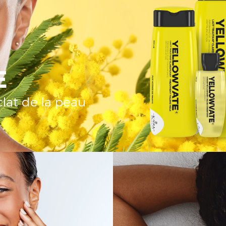
E
clat de la peau