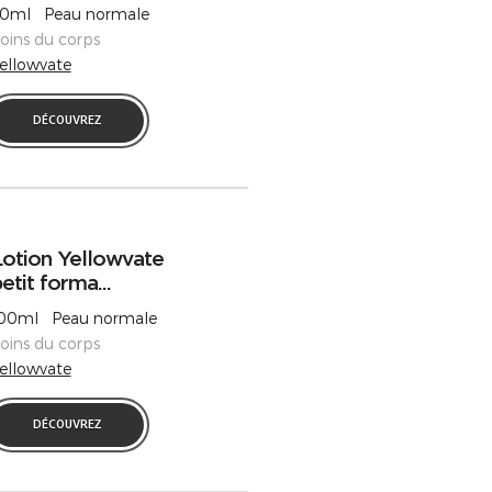
0ml Peau normale
oins du corps
ellowvate
DÉCOUVREZ
otion Yellowvate
etit forma...
00ml Peau normale
oins du corps
ellowvate
DÉCOUVREZ