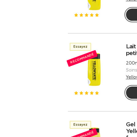
Lait
Essayez
peti
RECOMMANDÉ
200m
Soin
Yell
Gel 
Essayez
Yel
RECOMMANDÉ