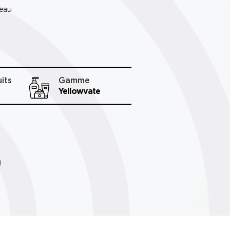
peau
its
Gamme
Yellowvate