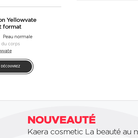
on Yellowvate
t format
 Peau normale
s du corps
owvate
DÉCOUVREZ
NOUVEAUTÉ
Kaera cosmetic La beauté au n