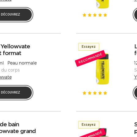
DÉCOUVREZ
 Yellowvate
L
Essayez
t format
f
RECOMMANDÉ
l Peau normale
1
s du corps
S
owvate
Y
DÉCOUVREZ
de bain
Essayez
lowvate grand
p
RECOMMANDÉ