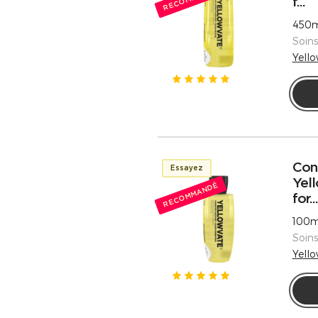
f...
450m
Soin
Yell
Con
Essayez
Yell
RECOMMANDÉ
for...
100m
Soin
Yell