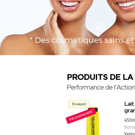
* Des cosmetiques sains et 
PRODUITS DE L
Performance de l'Action 
Lait
Essayez
gra
RECOMMANDÉ
450m
Soin
Yell