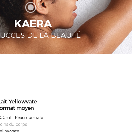
KAERA
SUCCES DE LA BEAUTÉ
ait Yellowvate
format moyen
00ml Peau normale
oins du corps
ellowvate