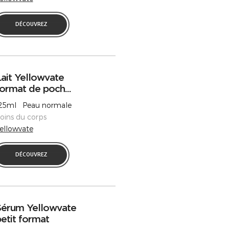
DÉCOUVREZ
ait Yellowvate
ormat de poch...
25ml Peau normale
oins du corps
ellowvate
DÉCOUVREZ
Sérum Yellowvate
etit format