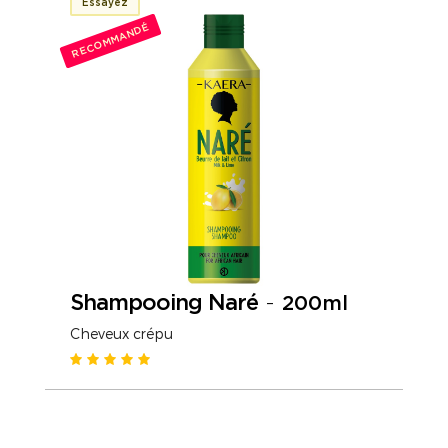
Essayez
RECOMMANDÉ
Shampooing Naré
-
200ml
Cheveux crépu