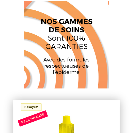
NOS GAMMES
DE SOINS
Sont 100%
GARANTIES
Avec des formules
respectueuses de
l’épiderme.
Essayez
RECOMMANDÉ