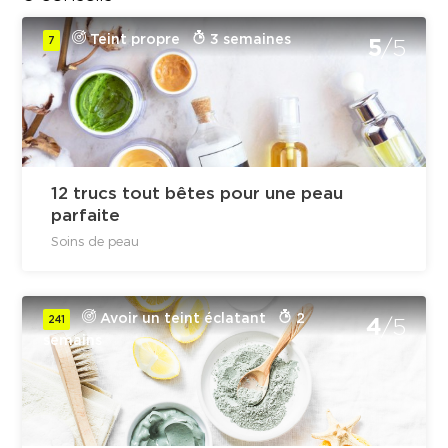
Teint propre
3 semaines
7
5
/5
12 trucs tout bêtes pour une peau
parfaite
Soins de peau
Avoir un teint éclatant
2
241
4
/5
semains