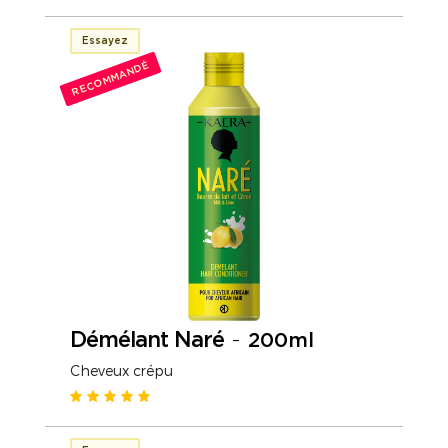
Essayez
RECOMMANDÉ
Démélant Naré
-
200ml
Cheveux crépu