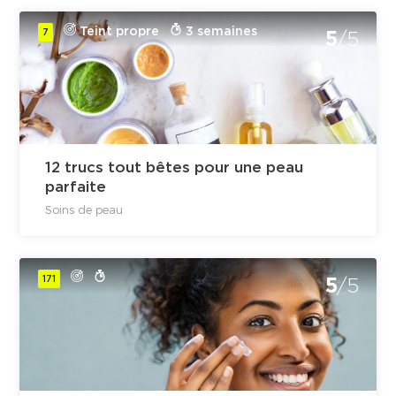
Teint propre
3 semaines
7
5
/5
12 trucs tout bêtes pour une peau
parfaite
Soins de peau
171
5
/5