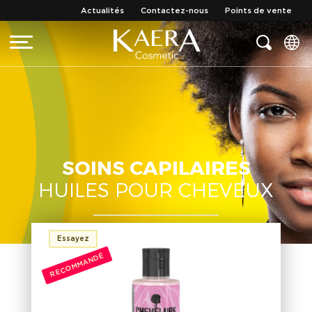
Actualités
Contactez-nous
Points de vente
SOINS CAPILAIRES
HUILES POUR CHEVEUX
Essayez
RECOMMANDÉ