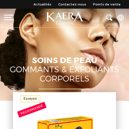
Actualités
Contactez-nous
Points de vente
SOINS DE PEAU
GOMMANTS & EXFOLIANTS
CORPORELS
Essayez
RECOMMANDÉ