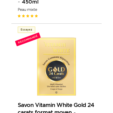
-
450ml
Peau mixte
Essayez
RECOMMANDÉ
Savon Vitamin White Gold 24
carats format moyen
-