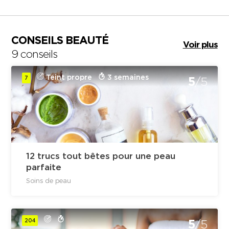
CONSEILS BEAUTÉ
Voir plus
9 conseils
Teint propre
3 semaines
7
5
/5
12 trucs tout bêtes pour une peau
parfaite
Soins de peau
204
5
/5