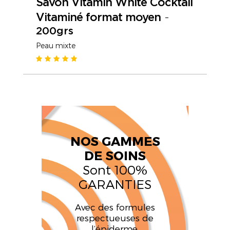
Savon Vitamin White Cocktail
Vitaminé format moyen
-
200grs
Peau mixte
NOS GAMMES
DE SOINS
Sont 100%
GARANTIES
Avec des formules
respectueuses de
l’épiderme.