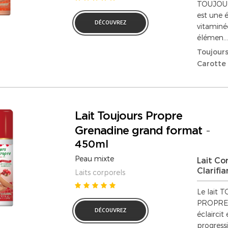
TOUJOU
est une 
DÉCOUVREZ
vitaminée
élémen...
Toujours
Carotte
Lait Toujours Propre
Grenadine grand format
-
450ml
Peau mixte
Lait Co
Clarifia
Laits corporels
Le lait
PROPRE n
DÉCOUVREZ
éclaircit
progress