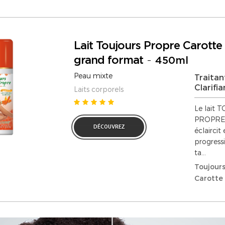
Lait Toujours Propre Carotte
grand format
-
450ml
Peau mixte
Traitan
Clarifia
Laits corporels
Le lait
PROPRE n
DÉCOUVREZ
éclaircit
progress
ta...
Toujours
Carotte