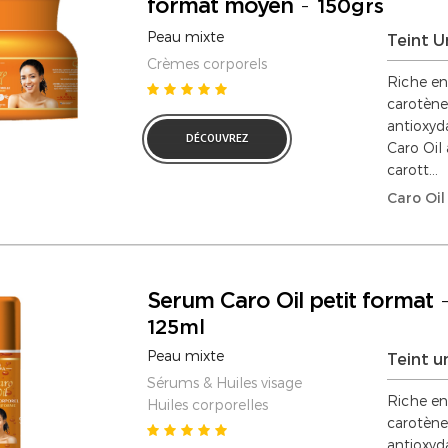
format moyen
-
150grs
Peau mixte
Teint U
Crèmes corporels
Riche en
carotène
antioxyd
DÉCOUVREZ
Caro Oil 
carott...
Caro Oil
Serum Caro Oil petit format
125ml
Peau mixte
Teint u
Sérums & Huiles visage
Riche en
Huiles corporelles
carotène
antioxyd