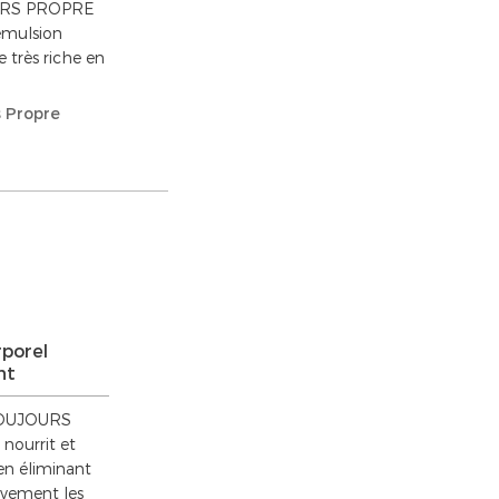
RS PROPRE
émulsion
 très riche en
 Propre
rporel
nt
 TOUJOURS
ourrit et
 en éliminant
ivement les