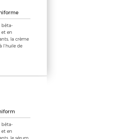
niforme
 bêta-
 et en
ants, la crème
à l’huile de
-
niform
 bêta-
 et en
ants, le sérum