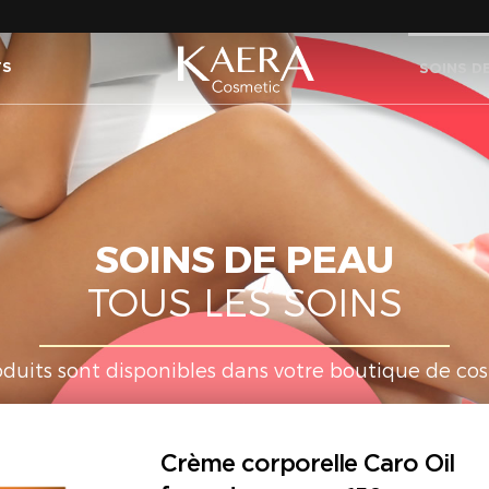
TS
SOINS D
SOINS DE PEAU
TOUS LES SOINS
oduits sont disponibles dans votre boutique de c
Crème corporelle Caro Oil