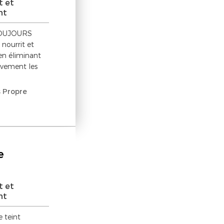
t et
nt
 TOUJOURS
ourrit et
 en éliminant
ivement les
 Propre
e
t et
nt
e teint