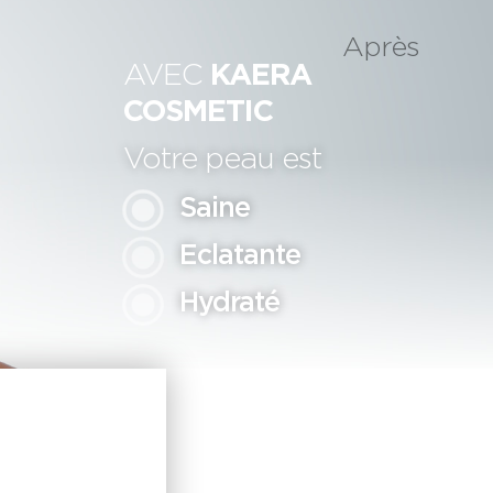
Après
KAERA
AVEC
COSMETIC
Votre peau est
Saine
Eclatante
Hydraté