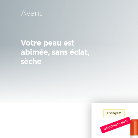
Avant
Votre peau est
abîmée, sans éclat,
sèche
Essayez
RECOMMANDÉ