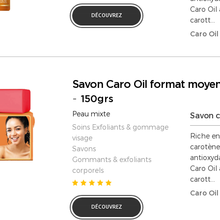
Caro Oil 
DÉCOUVREZ
carott...
Caro Oil
Savon Caro Oil format moye
-
150grs
Peau mixte
Savon c
Soins Exfoliants & gommage
Riche en
visage
carotène
Savons
antioxyda
Gommants & exfoliants
Caro Oil 
corporels
carott...
Caro Oil
DÉCOUVREZ