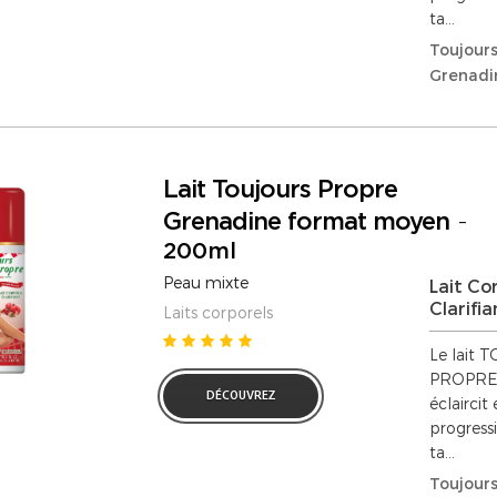
ta...
Toujours
Grenadi
Lait Toujours Propre
Grenadine format moyen
-
200ml
Peau mixte
Lait Co
Clarifia
Laits corporels
Le lait
PROPRE n
DÉCOUVREZ
éclaircit
progress
ta...
Toujours