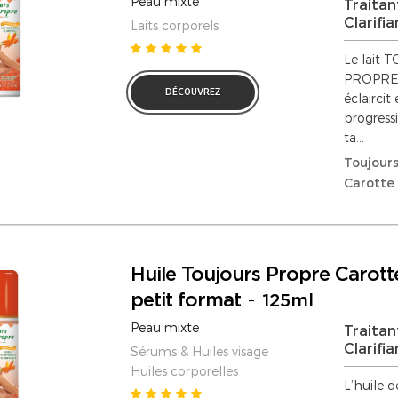
Peau mixte
Traitan
Clarifia
Laits corporels
Le lait
PROPRE n
DÉCOUVREZ
éclaircit
progress
ta...
Toujours
Carotte
Huile Toujours Propre Carott
petit format
-
125ml
Peau mixte
Traitan
Clarifia
Sérums & Huiles visage
Huiles corporelles
L’huile d