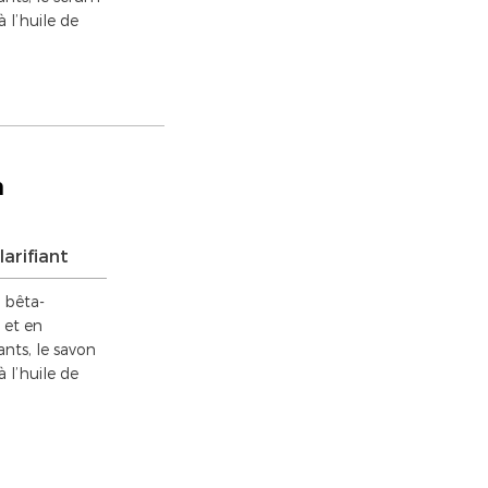
à l’huile de
n
larifiant
 bêta-
 et en
nts, le savon
à l’huile de