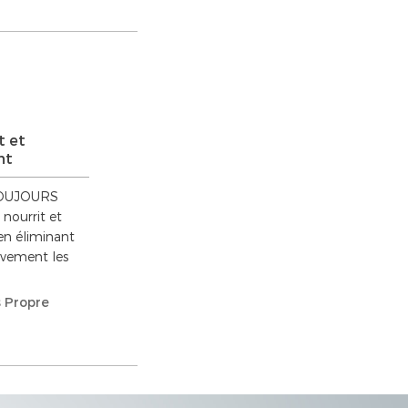
t et
nt
 TOUJOURS
ourrit et
 en éliminant
ivement les
 Propre