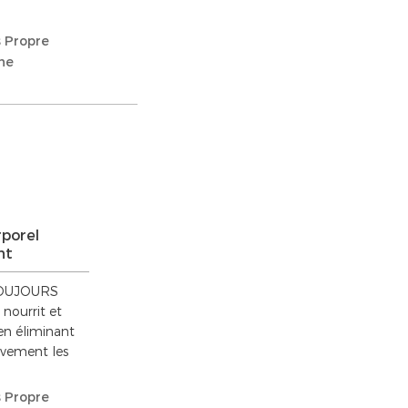
 Propre
ne
rporel
nt
 TOUJOURS
ourrit et
 en éliminant
ivement les
 Propre