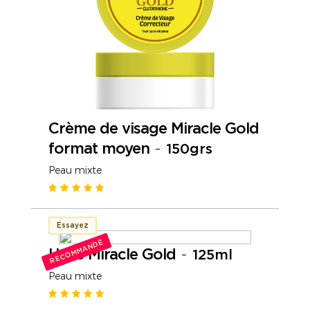
Crème de visage Miracle Gold
format moyen
-
150grs
Peau mixte
Essayez
RECOMMANDÉ
Huile Miracle Gold
-
125ml
Peau mixte