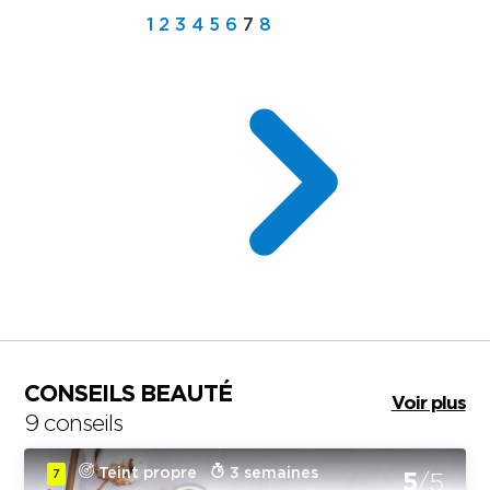
1
2
3
4
5
6
7
8
CONSEILS BEAUTÉ
Voir plus
9 conseils
Teint propre
3 semaines
7
5
/5