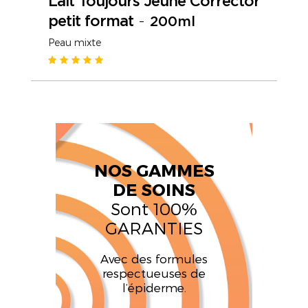
Lait Toujours Jeune Corrector
petit format
-
200ml
Peau mixte
NOS GAMMES
DE SOINS
Sont 100%
GARANTIES
Avec des formules
respectueuses de
l’épiderme.