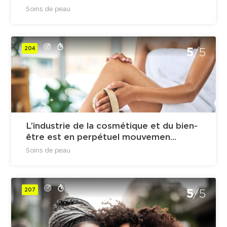
Soins de peau
204
5
/5
L’industrie de la cosmétique et du bien-
être est en perpétuel mouvemen...
Soins de peau
207
5
/5