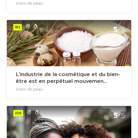
Soins de peau
182
5
/5
L’industrie de la cosmétique et du bien-
être est en perpétuel mouvemen...
Soins de peau
206
5
/5