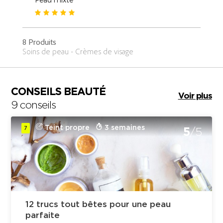
8 Produits
Soins de peau - Crèmes de visage
CONSEILS BEAUTÉ
Voir plus
9 conseils
Teint propre
3 semaines
7
5
/5
12 trucs tout bêtes pour une peau
parfaite