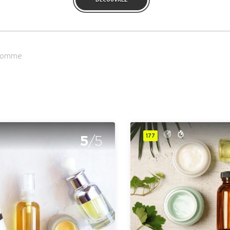
DÉCOUVREZ
 Homme
5
177
/5