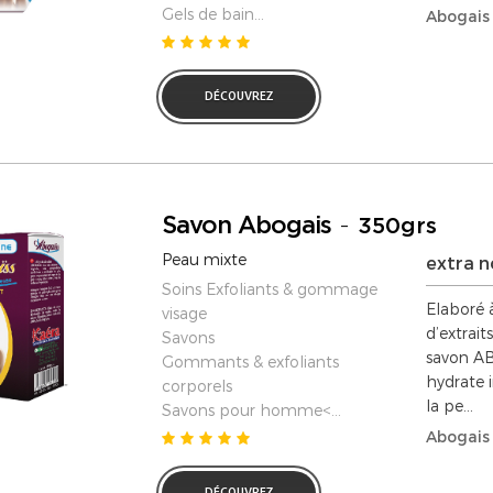
Gels de bain...
Abogais
DÉCOUVREZ
Savon Abogais
-
350grs
Peau mixte
extra n
Soins Exfoliants & gommage
Elaboré à
visage
d’extraits
Savons
savon A
Gommants & exfoliants
hydrate 
corporels
la pe...
Savons pour homme<...
Abogais