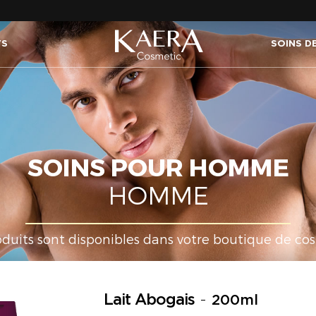
TS
SOINS D
SOINS POUR HOMME
HOMME
oduits sont disponibles dans votre boutique de c
Lait Abogais
-
200ml