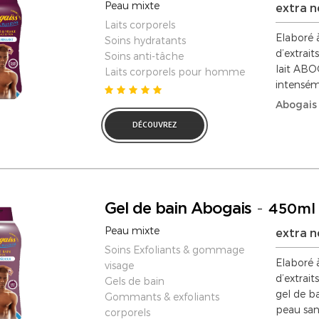
Peau mixte
extra n
Laits corporels
Elaboré à
Soins hydratants
d’extraits
Soins anti-tâche
lait ABO
Laits corporels pour homme
intenséme
Abogais
DÉCOUVREZ
Gel de bain Abogais
-
450ml
Peau mixte
extra n
Soins Exfoliants & gommage
Elaboré à
visage
d’extraits
Gels de bain
gel de ba
Gommants & exfoliants
peau sans
corporels