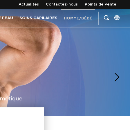
Actualités
Contactez-nous
Points de vente
E PEAU
SOINS CAPILAIRES
HOMME/BÉBÉ
osmétique