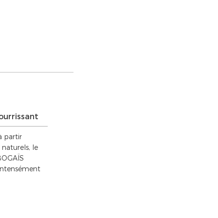
ourrissant
 partir
 naturels, le
BOGAÏS
intensément