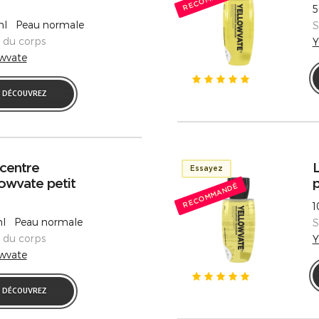
5
l Peau normale
S
s du corps
Y
owvate
DÉCOUVREZ
centre
L
Essayez
owvate petit
p
RECOMMANDÉ
1
l Peau normale
S
s du corps
Y
owvate
DÉCOUVREZ