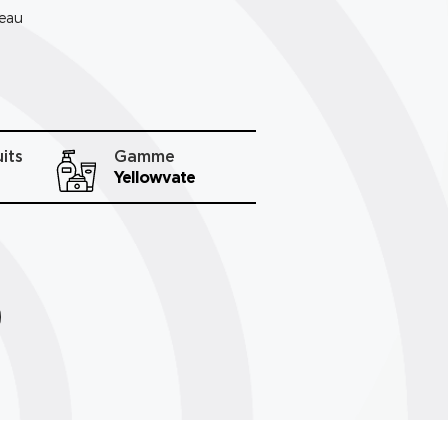
peau
its
Gamme
Yellowvate