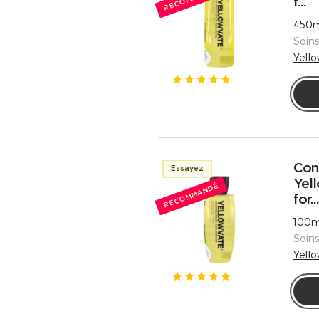
f...
450m
Soin
Yell
Con
Essayez
Yell
RECOMMANDÉ
for...
100m
Soin
Yell