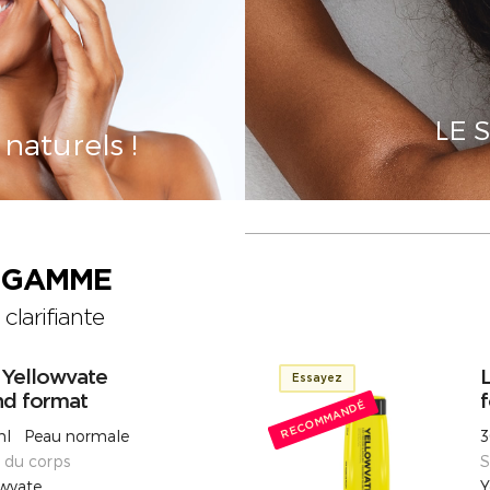
LE 
naturels !
A GAMME
clarifiante
 Yellowvate
L
Essayez
nd format
RECOMMANDÉ
l Peau normale
3
s du corps
S
owvate
Y