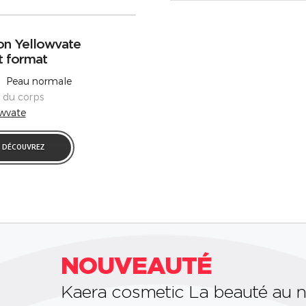
on Yellowvate
t format
 Peau normale
s du corps
owvate
DÉCOUVREZ
NOUVEAUTÉ
Kaera cosmetic La beauté au n