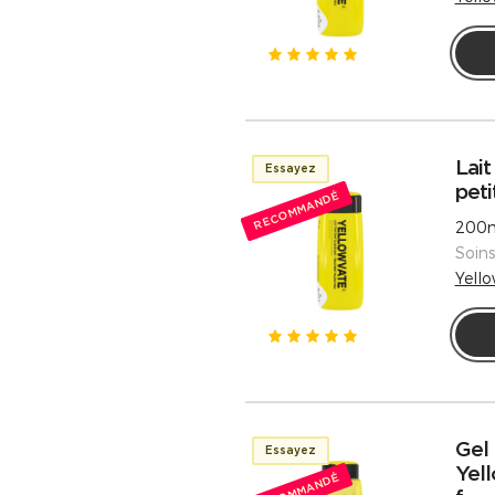
Lait
Essayez
peti
RECOMMANDÉ
200m
Soin
Yell
Gel 
Essayez
Yel
RECOMMANDÉ