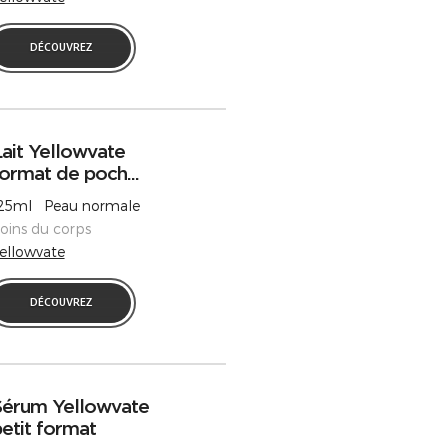
DÉCOUVREZ
ait Yellowvate
ormat de poch...
25ml Peau normale
oins du corps
ellowvate
DÉCOUVREZ
Sérum Yellowvate
etit format