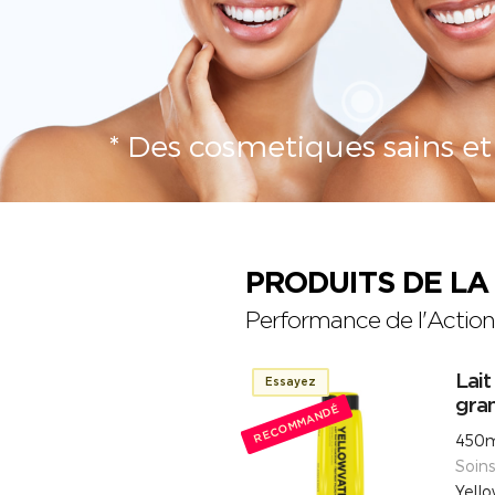
* Des cosmetiques sains et 
PRODUITS DE L
Performance de l'Action 
Lait
Essayez
gra
RECOMMANDÉ
450m
Soin
Yell