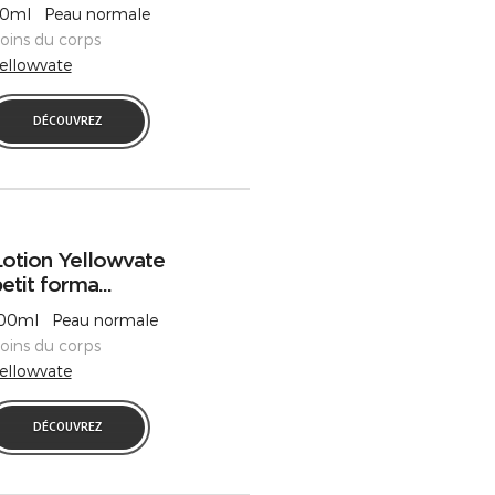
0ml Peau normale
oins du corps
ellowvate
DÉCOUVREZ
otion Yellowvate
etit forma...
00ml Peau normale
oins du corps
ellowvate
DÉCOUVREZ