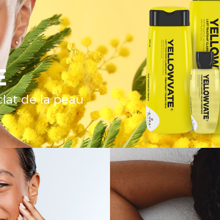
E
clat de la peau