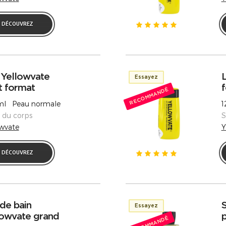
DÉCOUVREZ
 Yellowvate
L
Essayez
t format
f
RECOMMANDÉ
l Peau normale
1
s du corps
S
owvate
Y
DÉCOUVREZ
de bain
Essayez
lowvate grand
p
RECOMMANDÉ