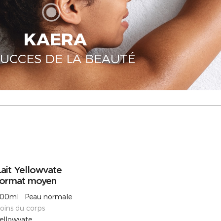
KAERA
SUCCES DE LA BEAUTÉ
ait Yellowvate
format moyen
00ml Peau normale
oins du corps
ellowvate