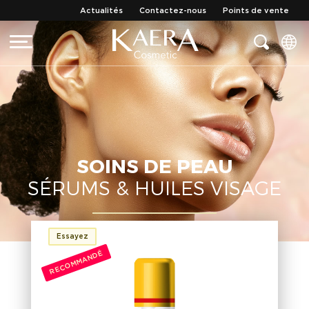
Actualités
Contactez-nous
Points de vente
SOINS DE PEAU
SÉRUMS & HUILES VISAGE
Essayez
RECOMMANDÉ