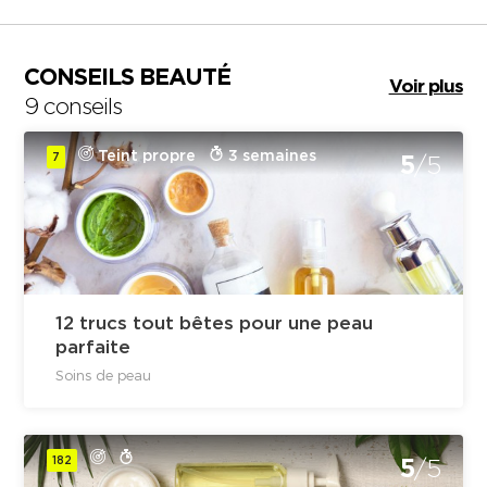
CONSEILS BEAUTÉ
Voir plus
9 conseils
Teint propre
3 semaines
7
5
/5
12 trucs tout bêtes pour une peau
parfaite
Soins de peau
182
5
/5