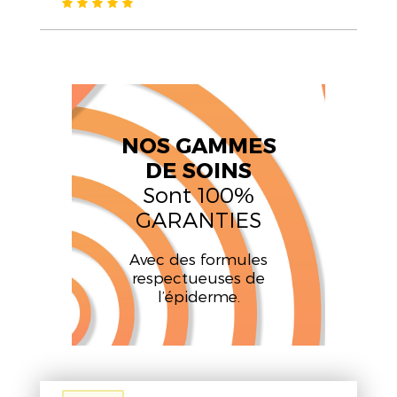
NOS GAMMES
DE SOINS
Sont 100%
GARANTIES
Avec des formules
respectueuses de
l’épiderme.